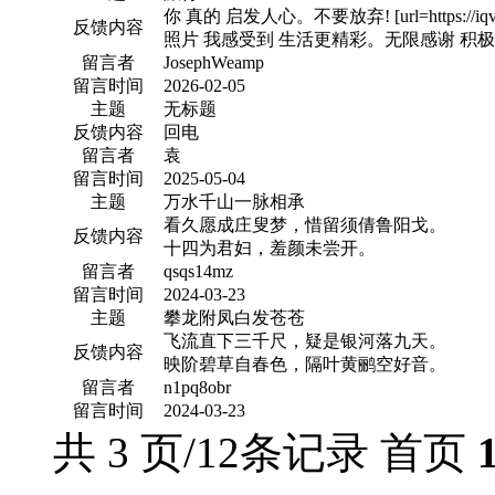
你 真的 启发人心。不要放弃! [url=https://iqv
反馈内容
照片 我感受到 生活更精彩。无限感谢 积
留言者
JosephWeamp
留言时间
2026-02-05
主题
无标题
反馈内容
回电
留言者
袁
留言时间
2025-05-04
主题
万水千山一脉相承
看久愿成庄叟梦，惜留须倩鲁阳戈。
反馈内容
十四为君妇，羞颜未尝开。
留言者
qsqs14mz
留言时间
2024-03-23
主题
攀龙附凤白发苍苍
飞流直下三千尺，疑是银河落九天。
反馈内容
映阶碧草自春色，隔叶黄鹂空好音。
留言者
n1pq8obr
留言时间
2024-03-23
共 3 页/12条记录
首页