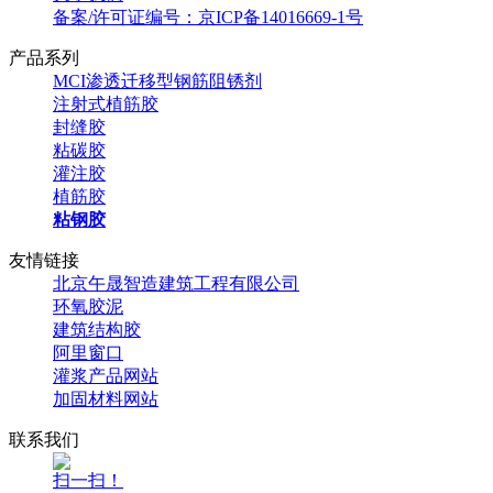
备案/许可证编号：京ICP备14016669-1号
产品系列
MCI渗透迁移型钢筋阻锈剂
注射式植筋胶
封缝胶
粘碳胶
灌注胶
植筋胶
粘钢胶
友情链接
北京午晟智造建筑工程有限公司
环氧胶泥
建筑结构胶
阿里窗口
灌浆产品网站
加固材料网站
联系我们
扫一扫！