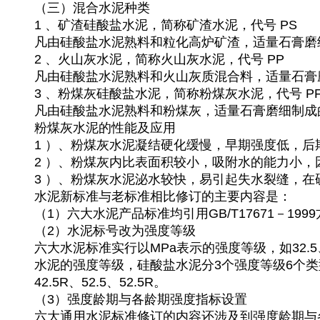
（三）混合水泥种类
1 、矿渣硅酸盐水泥，简称矿渣水泥，代号 PS
凡由硅酸盐水泥熟料和粒化高炉矿渣，适量石膏磨
2 、火山灰水泥，简称火山灰水泥，代号 PP
凡由硅酸盐水泥熟料和火山灰质混合料，适量石膏
3 、粉煤灰硅酸盐水泥，简称粉煤灰水泥，代号 P
凡由硅酸盐水泥熟料和粉煤灰，适量石膏磨细制成
粉煤灰水泥的性能及应用
1 ）、粉煤灰水泥凝结硬化缓慢，早期强度低，
2 ）、粉煤灰内比表面积较小，吸附水的能力小
3 ）、粉煤灰水泥泌水较快，易引起失水裂缝，
水泥新标准与老标准相比修订的主要内容是：
（1）六大水泥产品标准均引用GB/T17671－19
（2）水泥标号改为强度等级
六大水泥标准实行以MPa表示的强度等级，如32.5
水泥的强度等级，硅酸盐水泥分3个强度等级6个类型,即42.
42.5R、52.5、52.5R。
（3）强度龄期与各龄期强度指标设置
六大通用水泥标准修订的内容还涉及到强度龄期与