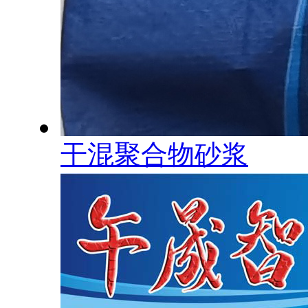
干混聚合物砂浆